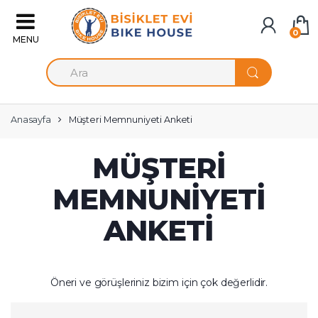
Skip to navigation
Skip to content
0
A
r
a
m
a
Anasayfa
Müşteri Memnuniyeti Anketi
:
MÜŞTERI
MEMNUNIYETI
ANKETI
Öneri ve görüşleriniz bizim için çok değerlidir.