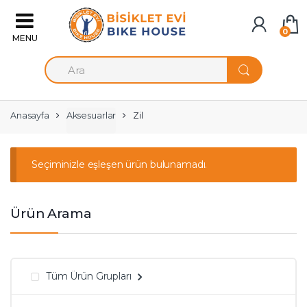
Skip to navigation
Skip to content
0
A
r
a
m
a
Anasayfa
Aksesuarlar
Zil
:
Seçiminizle eşleşen ürün bulunamadı.
Ürün Arama
Tüm Ürün Grupları