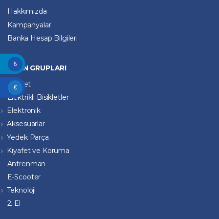
Hakkımızda
Kampanyalar
Banka Hesap Bilgileri
₺
ÜRÜN GRUPLARI
Bisiklet
€
Elektrikli Bisikletler
Elektronik
Aksesuarlar
Yedek Parça
Kıyafet ve Koruma
Antrenman
E-Scooter
Teknoloji
2. El