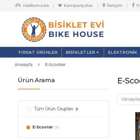
Skip to navigation
Skip to content
Hakkımızda
Kampanyalar
İletişim
F
A
r
a
m
FIRSAT ÜRÜNLER
BISIKLETLER
ELEKTRONIK
a
:
Anasayfa
E-Scooter
E-Sco
Ürün Arama
Tüm Ürün Grupları
E-Scooter
(6)