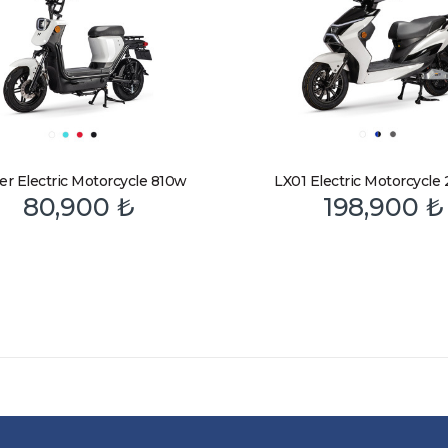
r Electric Motorcycle 810w
LX01 Electric Motorcycl
80,900
₺
198,900
₺