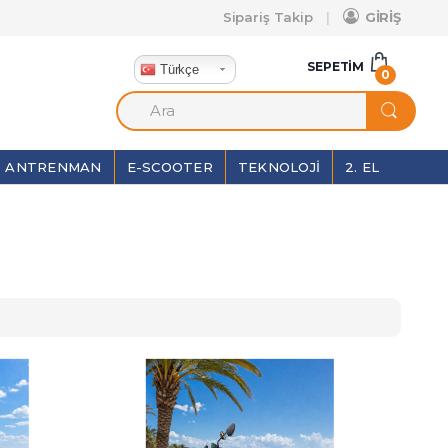
Sipariş Takip
GİRİŞ
SEPETIM
Türkçe
0
ANTRENMAN
E-SCOOTER
TEKNOLOJI
2. EL