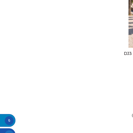
DJ3 
₺