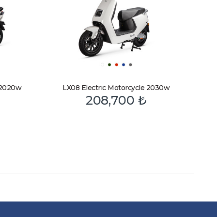
e 2020w
LX08 Electric Motorcycle 2030w
208,700
₺