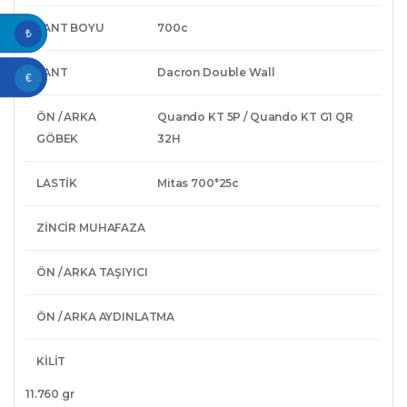
JANT BOYU
700c
₺
JANT
Dacron Double Wall
€
ÖN / ARKA
Quando KT 5P / Quando KT G1 QR
GÖBEK
32H
LASTİK
Mitas 700*25c
ZİNCİR MUHAFAZA
ÖN / ARKA TAŞIYICI
ÖN / ARKA AYDINLATMA
KİLİT
11.760 gr