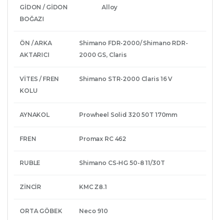
GİDON / GİDON
Alloy
BOĞAZI
ÖN / ARKA
Shimano FDR-2000/ Shimano RDR-
AKTARICI
2000 GS, Claris
VİTES / FREN
Shimano STR-2000 Claris 16 V
KOLU
AYNAKOL
Prowheel Solid 320 50T 170mm
FREN
Promax RC 462
RUBLE
Shimano CS-HG 50-8 11/30T
ZİNCİR
KMC Z8.1
ORTA GÖBEK
Neco 910