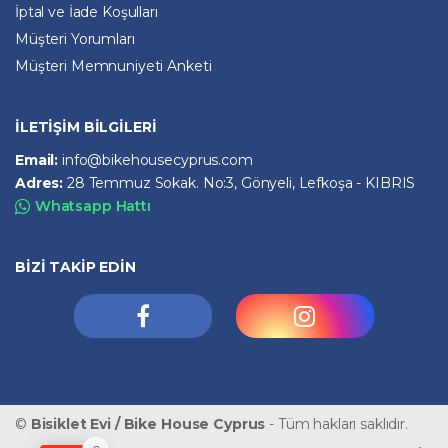
İptal ve İade Koşulları
Müşteri Yorumları
Müşteri Memnuniyeti Anketi
İLETİŞİM BİLGİLERİ
Email:
info@bikehousecyprus.com
Adres:
28 Temmuz Sokak. No:3, Gönyeli, Lefkoşa - KIBRIS
Whatsapp Hattı
BİZİ TAKİP EDİN
©
Bisiklet Evi / Bike House Cyprus
- Tüm hakları saklıdır.