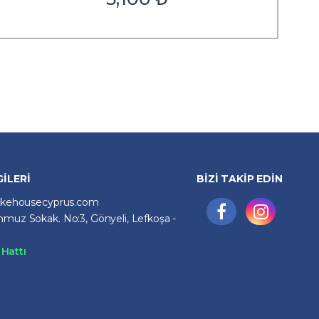
GİLERİ
BİZİ TAKİP EDİN
ikehousecyprus.com
muz Sokak. No:3, Gönyeli, Lefkoşa -
Hattı