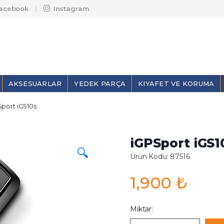
acebook
Instagram
AKSESUARLAR
YEDEK PARÇA
KIYAFET VE KORUMA
Sport iGS10s
iGPSport iGS1
🔍
Ürün Kodu: 87516
1,900
₺
Miktar: