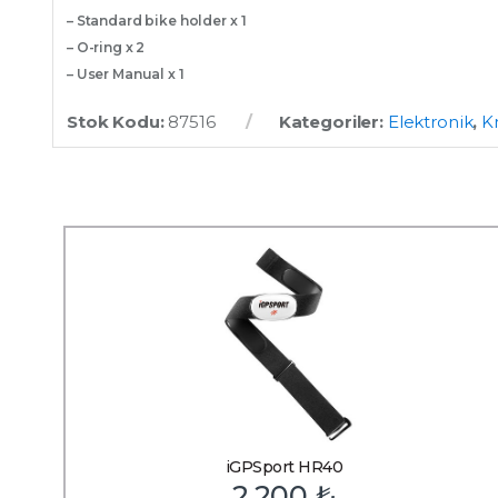
– Standard bike holder x 1
– O-ring x 2
– User Manual x 1
Stok Kodu:
87516
Kategoriler:
Elektronik
,
K
iGPSport HR40
2,200
₺