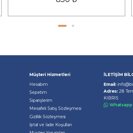
Müşteri Hizmetleri
İLETİŞİM BİL
Hesabım
Email:
info@b
Adres:
28 Tem
Sepetim
KIBRIS
Siparişlerim
Whatsapp 
Mesafeli Satış Sözleşmesi
Gizlilik Sözleşmesi
İptal ve İade Koşulları
Müşteri Yorumları