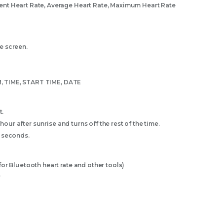
nt Heart Rate, Average Heart Rate, Maximum Heart Rate
re screen.
M, TIME, START TIME, DATE
t.
our after sunrise and turns off the rest of the time.
5 seconds.
r Bluetooth heart rate and other tools)
r