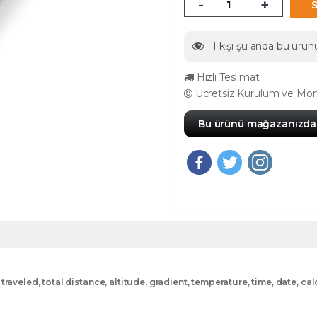
-
+
1
kişi şu anda bu ürünü
Hızlı Teslimat
Ücretsiz Kurulum ve Mon
Bu ürünü mağazanızda 
aveled, total distance, altitude, gradient, temperature, time, date, cal