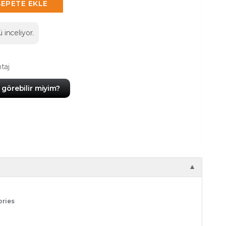
SEPETE EKLE
 inceliyor.
taj
görebilir miyim?
▼
ories