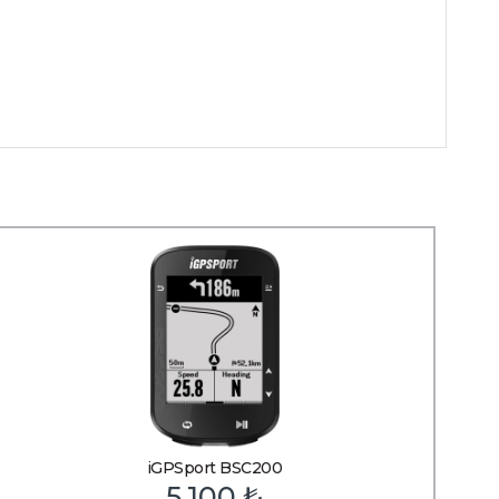
iGPSport BSC200
5,100
₺