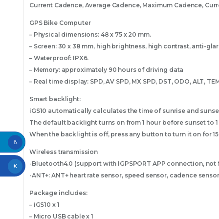
Current Cadence, Average Cadence, Maximum Cadence, Curre
GPS Bike Computer
– Physical dimensions: 48 x 75 x 20 mm.
– Screen: 30 x 38 mm, high brightness, high contrast, anti-gla
– Waterproof: IPX6.
– Memory: approximately 90 hours of driving data
– Real time display: SPD, AV SPD, MX SPD, DST, ODO, ALT, TE
Smart backlight:
iGS10 automatically calculates the time of sunrise and sunse
The default backlight turns on from 1 hour before sunset to 1 h
When the backlight is off, press any button to turn it on for 1
₺
Wireless transmission
-Bluetooth4.0 (support with IGPSPORT APP connection, not fo
€
-ANT+: ANT+ heart rate sensor, speed sensor, cadence senso
Package includes:
– iGS10 x 1
– Micro USB cable x 1