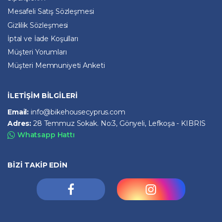
Mesafeli Satış Sözleşmesi
Gizlilik Sözleşmesi
İptal ve İade Koşulları
Müşteri Yorumları
Müşteri Memnuniyeti Anketi
İLETİŞİM BİLGİLERİ
Email:
info@bikehousecyprus.com
Adres:
28 Temmuz Sokak. No:3, Gönyeli, Lefkoşa - KIBRIS
Whatsapp Hattı
BİZİ TAKİP EDİN