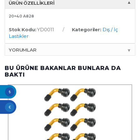
ÜRÜN ÖZELLIKLERI
▼
20×4.0 A828
Stok Kodu:
YD0011
Kategoriler:
Dış / İç
Lastikler
YORUMLAR
▼
BU ÜRÜNE BAKANLAR BUNLARA DA
BAKTI
₺
€