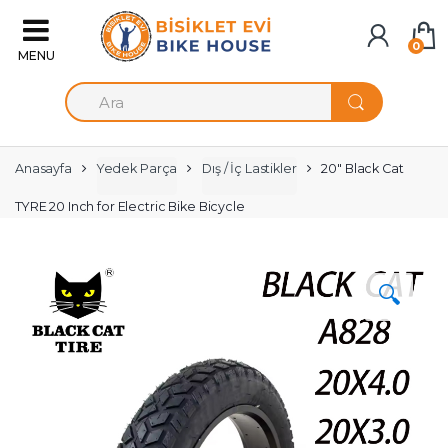
Skip to navigation
Skip to content
0
A
r
a
m
a
Anasayfa
Yedek Parça
Dış / İç Lastikler
20″ Black Cat
:
TYRE 20 Inch for Electric Bike Bicycle
🔍