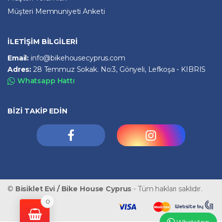
Müşteri Memnuniyeti Anketi
İLETİŞİM BİLGİLERİ
Email:
info@bikehousecyprus.com
Adres:
28 Temmuz Sokak. No:3, Gönyeli, Lefkoşa - KIBRIS
Whatsapp Hattı
BİZİ TAKİP EDİN
©
Bisiklet Evi / Bike House Cyprus
- Tüm hakları saklıdır.
0