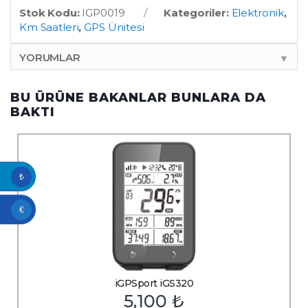
Stok Kodu:
IGP0019
Kategoriler:
Elektronik
,
Km Saatleri
,
GPS Ünitesi
YORUMLAR
▼
BU ÜRÜNE BAKANLAR BUNLARA DA
BAKTI
₺
€
iGPSport iGS320
5,100
₺