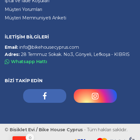
İptal ve İade Koşulları
Müşteri Yorumları
Müşteri Memnuniyeti Anketi
İLETİŞİM BİLGİLERİ
Email:
info@bikehousecyprus.com
Adres:
28 Temmuz Sokak. No:3, Gönyeli, Lefkoşa - KIBRIS
Whatsapp Hattı
BİZİ TAKİP EDİN
©
Bisiklet Evi / Bike House Cyprus
- Tüm hakları saklıdır.
0