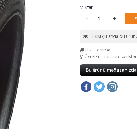
Miktar:
-
+
1
kişi şu anda bu ürünü
Hızlı Teslimat
Ücretsiz Kurulum ve Mon
Bu ürünü mağazanızda 