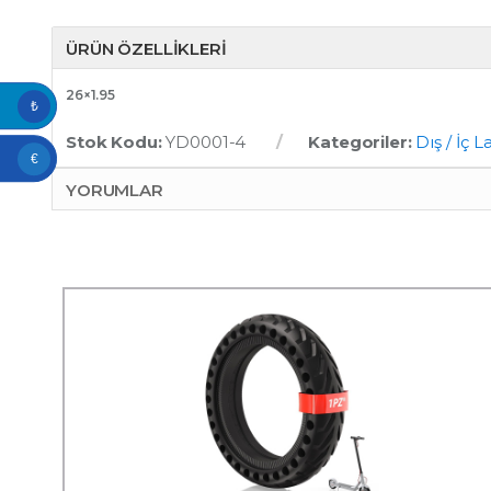
ÜRÜN ÖZELLIKLERI
26×1.95
₺
Stok Kodu:
YD0001-4
Kategoriler:
Dış / İç L
€
YORUMLAR