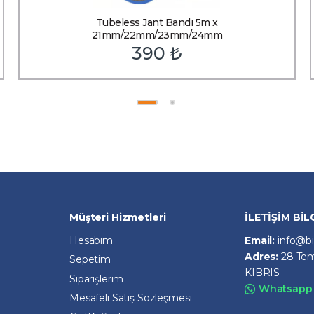
Tubeless Jant Bandı 5m x
21mm/22mm/23mm/24mm
390
₺
Müşteri Hizmetleri
İLETİŞİM BİL
Hesabım
Email:
info@b
Adres:
28 Tem
Sepetim
KIBRIS
Siparişlerim
Whatsapp 
Mesafeli Satış Sözleşmesi