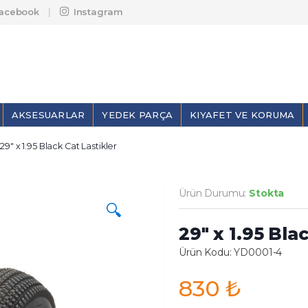
acebook
Instagram
AKSESUARLAR
YEDEK PARÇA
KIYAFET VE KORUMA
29″ x 1.95 Black Cat Lastikler
Ürün Durumu:
Stokta
🔍
29″ x 1.95 Bla
Ürün Kodu: YD0001-4
830
₺