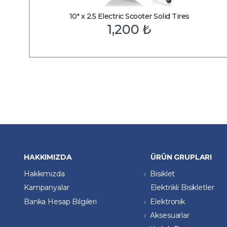
10″ x 2.5 Electric Scooter Solid Tires
1,200
₺
HAKKIMIZDA
ÜRÜN GRUPLARI
Hakkımızda
Bisiklet
Kampanyalar
Elektrikli Bisikletler
Banka Hesap Bilgileri
Elektronik
Aksesuarlar