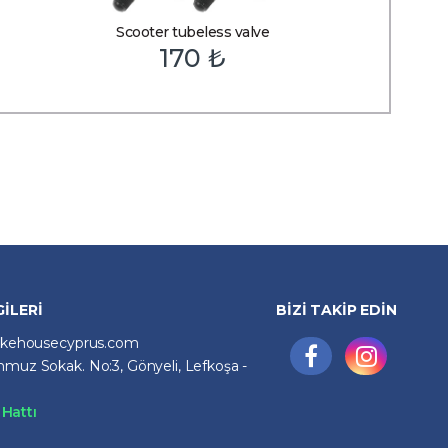
Scooter tubeless valve
170
₺
GİLERİ
BİZİ TAKİP EDİN
ikehousecyprus.com
muz Sokak. No:3, Gönyeli, Lefkoşa -
Hattı