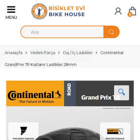
Skip to navigation
Skip to content
0
A
r
a
m
a
Anasayfa
Yedek Parça
Dış / İç Lastikler
Continental
:
GrandPrix TR Katlanır Lastikler 28mm
🔍