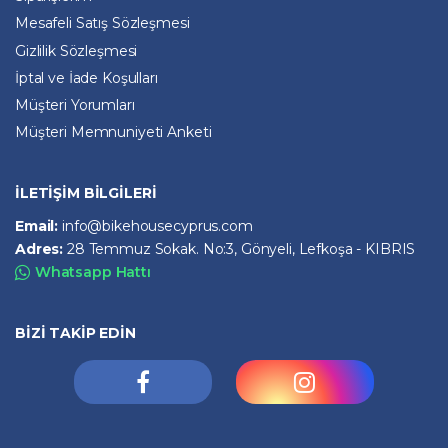
Mesafeli Satış Sözleşmesi
Gizlilik Sözleşmesi
İptal ve İade Koşulları
Müşteri Yorumları
Müşteri Memnuniyeti Anketi
İLETİŞİM BİLGİLERİ
Email:
info@bikehousecyprus.com
Adres:
28 Temmuz Sokak. No:3, Gönyeli, Lefkoşa - KIBRIS
Whatsapp Hattı
BİZİ TAKİP EDİN