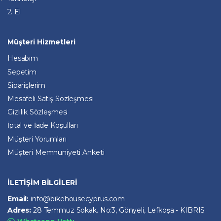
2. El
Müşteri Hizmetleri
Hesabım
Sepetim
Siparişlerim
Mesafeli Satış Sözleşmesi
Gizlilik Sözleşmesi
İptal ve İade Koşulları
Müşteri Yorumları
Müşteri Memnuniyeti Anketi
İLETİŞİM BİLGİLERİ
Email:
info@bikehousecyprus.com
Adres:
28 Temmuz Sokak. No:3, Gönyeli, Lefkoşa - KIBRIS