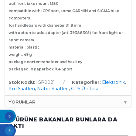
out front bike mount M80
compatible with iGPSport, some GARMIN and SIGMA bike
computers
for handlebars with diameter 31,8 mm
with option to add adapter (art. 39388305) for front light or
sport camera
material: plastic
weight: 49 g
package contents: holder and hex key
packaged in paper box iGPSport
Stok Kodu:
IGP0021
Kategoriler:
Elektronik
,
Km Saatleri
,
Nabız Saatleri
,
GPS Ünitesi
YORUMLAR
▼
₺
BU ÜRÜNE BAKANLAR BUNLARA DA
BAKTI
€