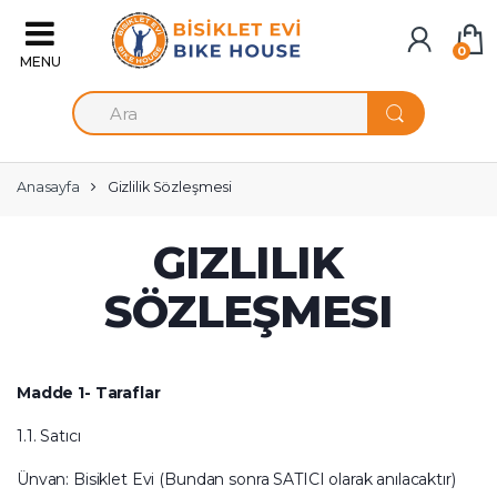
Skip to navigation
Skip to content
0
S
e
a
r
c
Anasayfa
Gizlilik Sözleşmesi
h
f
o
GIZLILIK
r
:
SÖZLEŞMESI
Madde 1- Taraflar
1.1. Satıcı
Ünvan: Bisiklet Evi (Bundan sonra SATICI olarak anılacaktır)