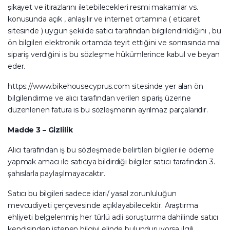
şikayet ve itirazlarını iletebilecekleri resmi makamlar vs.
konusunda açık , anlaşılır ve internet ortamına ( eticaret
sitesinde ) uygun şekilde satıcı tarafından bilgilendirildiğini , bu
ön bilgileri elektronik ortamda teyit ettiğini ve sonrasında mal
sipariş verdiğini is bu sözleşme hükümlerince kabul ve beyan
eder.
https://www.bikehousecyprus.com sitesinde yer alan ön
bilgilendirme ve alıcı tarafından verilen sipariş üzerine
düzenlenen fatura is bu sözleşmenin ayrılmaz parçalarıdır.
Madde 3 – Gizlilik
Alıcı tarafından iş bu sözleşmede belirtilen bilgiler ile ödeme
yapmak amacı ile satıcıya bildirdiği bilgiler satıcı tarafından 3.
şahıslarla paylaşılmayacaktır.
Satıcı bu bilgileri sadece idari/ yasal zorunluluğun
mevcudiyeti çerçevesinde açıklayabilecektir. Araştırma
ehliyeti belgelenmiş her türlü adli soruşturma dahilinde satıcı
kendisinden istenen bilgiyi elinde bulunduruyorsa ilgili