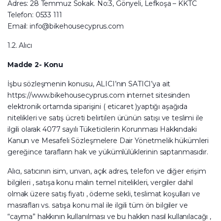
Adres: 28 Temmuz Sokak. No:3, Gönyeli, Lefkoşa – KKTC
Telefon: 0533 111
Email:
info@bikehousecyprus.com
1.2. Alıcı
Madde 2- Konu
İşbu sözleşmenin konusu, ALICI’nın SATICI’ya ait
https://www.bikehousecyprus.com internet sitesinden
elektronik ortamda siparişini ( eticaret )yaptığı aşağıda
nitelikleri ve satış ücreti belirtilen ürünün satışı ve teslimi ile
ilgili olarak 4077 sayılı Tüketicilerin Korunması Hakkındaki
Kanun ve Mesafeli Sözleşmelere Dair Yönetmelik hükümleri
gereğince tarafların hak ve yükümlülüklerinin saptanmasıdır.
Alıcı, satıcının isim, unvan, açık adres, telefon ve diğer erişim
bilgileri , satışa konu malın temel nitelikleri, vergiler dahil
olmak üzere satış fiyatı , ödeme sekli, teslimat koşulları ve
masrafları vs. satışa konu mal ile ilgili tüm ön bilgiler ve
“cayma” hakkının kullanılması ve bu hakkın nasıl kullanılacağı ,